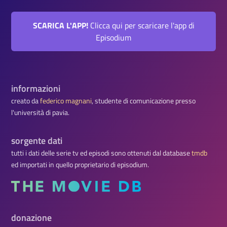
SCARICA L'APP!
Clicca qui per scaricare l'app di
Episodium
informazioni
creato da
federico magnani
, studente di comunicazione presso
l'università di pavia.
sorgente dati
tutti i dati delle serie tv ed episodi sono ottenuti dal database
tmdb
ed importati in quello proprietario di episodium.
donazione