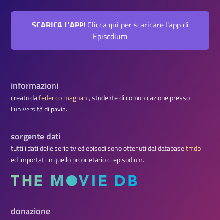
SCARICA L'APP!
Clicca qui per scaricare l'app di
Episodium
informazioni
creato da
federico magnani
, studente di comunicazione presso
l'università di pavia.
sorgente dati
tutti i dati delle serie tv ed episodi sono ottenuti dal database
tmdb
ed importati in quello proprietario di episodium.
donazione