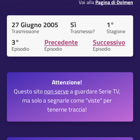
Vai alla
Pagina di Dolmen
27 Giugno 2005
Sì
1°
Trasmissione
Trasmesso?
Stagione
3°
Precedente
Successivo
Episodio
Episodio
Episodio
Attenzione!
Questo sito
non serve
a guardare Serie TV,
ma solo a segnarle come "viste" per
tenerne traccia!