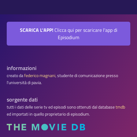
SCARICA L'APP!
Clicca qui per scaricare l'app di
Episodium
informazioni
creato da
federico magnani
, studente di comunicazione presso
l'università di pavia.
sorgente dati
tutti i dati delle serie tv ed episodi sono ottenuti dal database
tmdb
ed importati in quello proprietario di episodium.