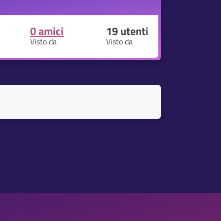
0 amici
19
utenti
Visto da
Visto da