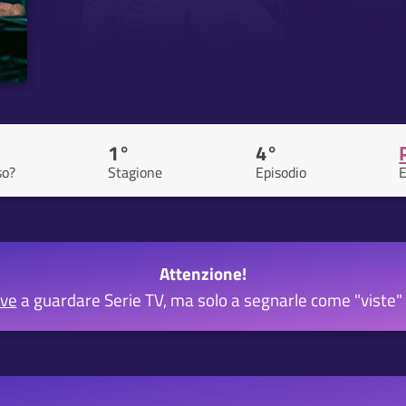
1°
4°
so?
Stagione
Episodio
E
Attenzione!
rve
a guardare Serie TV, ma solo a segnarle come "viste" 