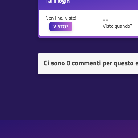
Fai il
login
Non l'hai visto!
--
Visto quando?
VISTO?
Ci sono
0 commenti per questo 