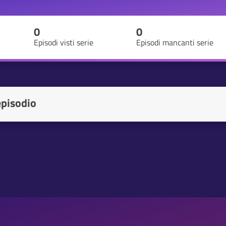
0
0
Episodi visti serie
Episodi mancanti serie
episodio