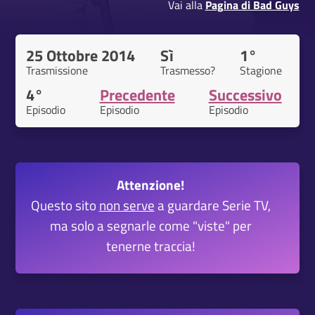
Vai alla
Pagina di Bad Guys
25 Ottobre 2014
Sì
1°
Trasmissione
Trasmesso?
Stagione
4°
Precedente
Successivo
Episodio
Episodio
Episodio
Attenzione!
Questo sito
non serve
a guardare Serie TV,
ma solo a segnarle come "viste" per
tenerne traccia!