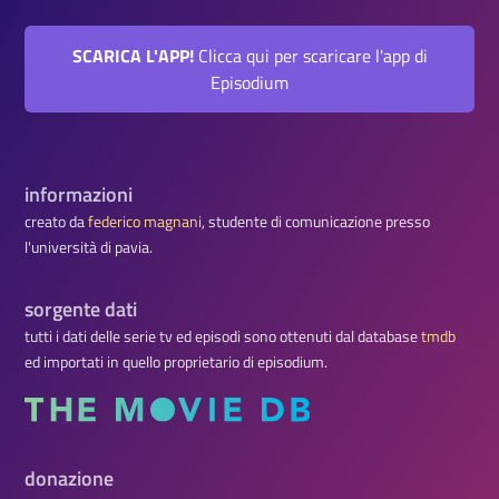
SCARICA L'APP!
Clicca qui per scaricare l'app di
Episodium
informazioni
creato da
federico magnani
, studente di comunicazione presso
l'università di pavia.
sorgente dati
tutti i dati delle serie tv ed episodi sono ottenuti dal database
tmdb
ed importati in quello proprietario di episodium.
donazione