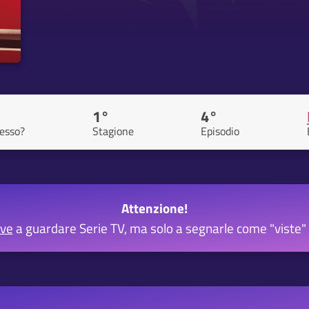
1°
4°
esso?
Stagione
Episodio
Attenzione!
rve
a guardare Serie TV, ma solo a segnarle come "viste" 