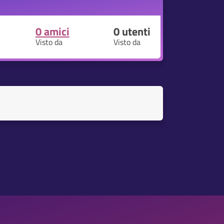
0 amici
0
utenti
Visto da
Visto da