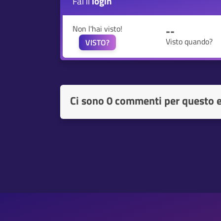
Fai il
login
Non l'hai visto!
--
Visto quando?
VISTO?
Ci sono
0 commenti per questo 