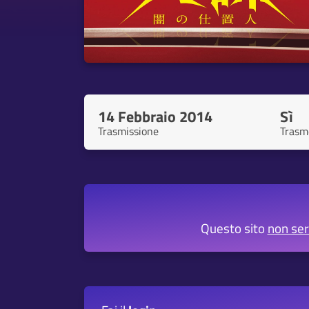
14 Febbraio 2014
Sì
Trasmissione
Trasm
Questo sito
non se