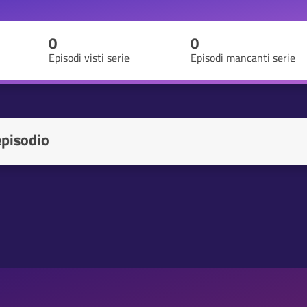
0
0
Episodi visti serie
Episodi mancanti serie
episodio