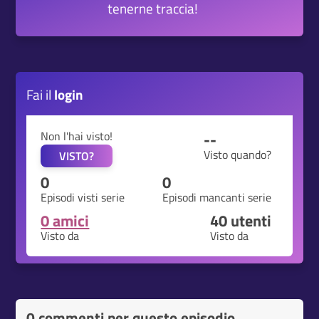
tenerne traccia!
Fai il
login
Non l'hai visto!
--
Visto quando?
VISTO?
0
0
Episodi visti serie
Episodi mancanti serie
0 amici
40
utenti
Visto da
Visto da
0 commenti per questo episodio