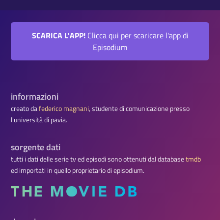
SCARICA L'APP!
Clicca qui per scaricare l'app di
Episodium
informazioni
creato da
federico magnani
, studente di comunicazione presso
l'università di pavia.
sorgente dati
tutti i dati delle serie tv ed episodi sono ottenuti dal database
tmdb
ed importati in quello proprietario di episodium.