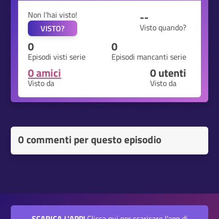
Non l'hai visto!
--
Visto quando?
VISTO?
0
0
Episodi visti serie
Episodi mancanti serie
0 amici
0
utenti
Visto da
Visto da
0 commenti per questo episodio
SCARICA L'APP!
Clicca qui per scaricare l'app di