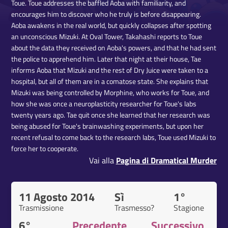
Toue. Toue addresses the baffled Aoba with familiarity, and
encourages him to discover who he truly is before disappearing.
Aoba awakens in the real world, but quickly collapses after spotting
an unconscious Mizuki. At Oval Tower, Takahashi reports to Toue
about the data they received on Aoba's powers, and that he had sent
the police to apprehend him. Later that night at their house, Tae
informs Aoba that Mizuki and the rest of Dry Juice were taken to a
hospital, but all of them are in a comatose state. She explains that
Mizuki was being controlled by Morphine, who works for Toue, and
how she was once a neuroplasticity researcher for Toue's labs
twenty years ago. Tae quit once she learned that her research was
being abused for Toue's brainwashing experiments, but upon her
recent refusal to come back to the research labs, Toue used Mizuki to
force her to cooperate.
Vai alla
Pagina di Dramatical Murder
11 Agosto 2014
Sì
1°
Trasmissione
Trasmesso?
Stagione
6°
Precedente
Successivo