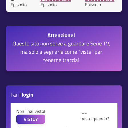
Episodio
Episodio
Episodio
Attenzione!
Questo sito
non serve
a guardare Serie TV,
ma solo a segnarle come "viste" per
tenerne traccia!
Fai il
login
Non l'hai visto!
--
Visto quando?
VISTO?