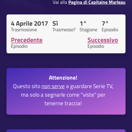
Vai alla
Pagina di Capitaine Marleau
4 Aprile 2017
Sì
1°
7°
Trasmissione
Trasmesso?
Stagione
Episodio
Precedente
Successivo
Episodio
Episodio
Attenzione!
Questo sito
non serve
a guardare Serie TV,
ma solo a segnarle come "viste" per
tenerne traccia!