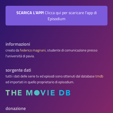
SCARICA L'APP!
Clicca qui per scaricare l'app di
Episodium
informazioni
creato da
federico magnani
, studente di comunicazione presso
l'università di pavia.
sorgente dati
tutti i dati delle serie tv ed episodi sono ottenuti dal database
tmdb
ed importati in quello proprietario di episodium.
donazione