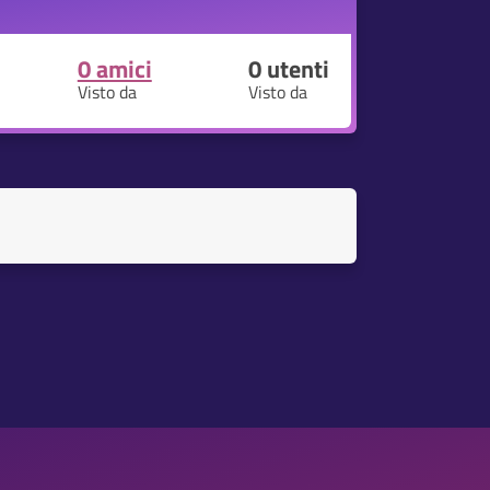
0 amici
0
utenti
Visto da
Visto da