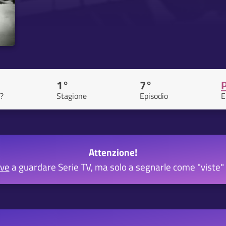
1°
7°
?
Stagione
Episodio
E
Attenzione!
rve
a guardare Serie TV, ma solo a segnarle come "viste" 