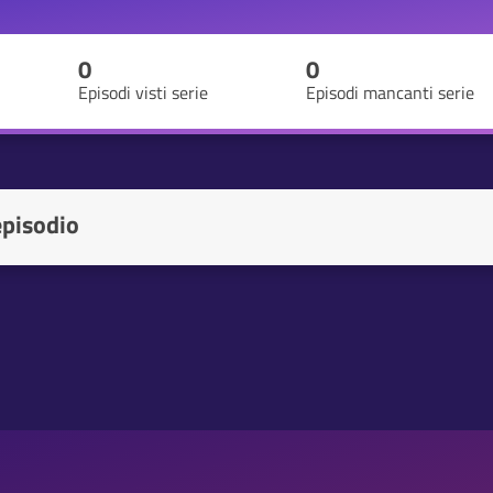
0
0
Episodi visti serie
Episodi mancanti serie
episodio