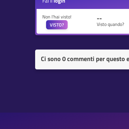
Fai il
login
Non l'hai visto!
--
Visto quando?
VISTO?
Ci sono
0 commenti per questo 