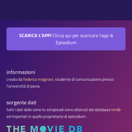
SCARICA L'APP!
Clicca qui per scaricare l'app di
Episodium
informazioni
creato da
federico magnani
, studente di comunicazione presso
l'università di pavia.
sorgente dati
tutti i dati delle serie tv ed episodi sono ottenuti dal database
tmdb
ed importati in quello proprietario di episodium.