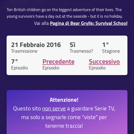
Ten British children go on the biggest adventure of their lives. The
young survivors have a day out at the seaside - but it is no holiday.
Vai alla
Pagina di Bear Grylls: Survival School
21 Febbraio 2016
Sì
1°
Trasmissione
Trasmesso?
Stagione
7°
Precedente
Successivo
Episodio
Episodio
Episodio
Attenzione!
Questo sito
non serve
a guardare Serie TV,
ma solo a segnarle come "viste" per
tenerne traccia!