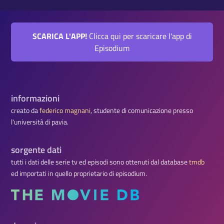
SCARICA L'APP!
Clicca qui per scaricare l'app di
Episodium
informazioni
creato da
federico magnani
, studente di comunicazione presso
l'università di pavia.
sorgente dati
tutti i dati delle serie tv ed episodi sono ottenuti dal database
tmdb
ed importati in quello proprietario di episodium.