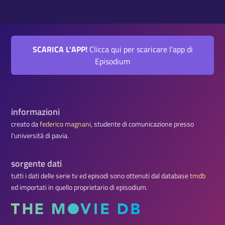
SCARICA L'APP!
Clicca qui per scaricare l'app di
Episodium
informazioni
creato da
federico magnani
, studente di comunicazione presso
l'università di pavia.
sorgente dati
tutti i dati delle serie tv ed episodi sono ottenuti dal database
tmdb
ed importati in quello proprietario di episodium.