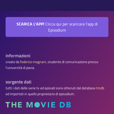
SCARICA L'APP!
Clicca qui per scaricare l'app di
Episodium
informazioni
creato da
federico magnani
, studente di comunicazione presso
l'università di pavia.
sorgente dati
tutti i dati delle serie tv ed episodi sono ottenuti dal database
tmdb
ed importati in quello proprietario di episodium.