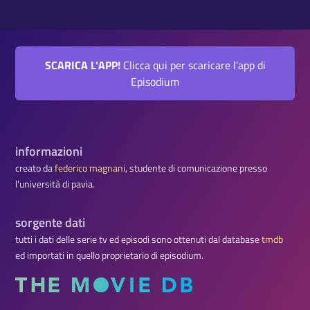
SCARICA L'APP!
Clicca qui per scaricare l'app di
Episodium
informazioni
creato da
federico magnani
, studente di comunicazione presso
l'università di pavia.
sorgente dati
tutti i dati delle serie tv ed episodi sono ottenuti dal database
tmdb
ed importati in quello proprietario di episodium.