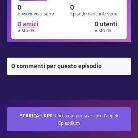
0
0
Episodi visti serie
Episodi mancanti serie
0 amici
0
utenti
Visto da
Visto da
0 commenti per questo episodio
SCARICA L'APP!
Clicca qui per scaricare l'app di
Episodium