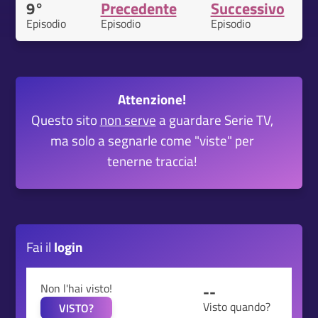
9°
Precedente
Successivo
Episodio
Episodio
Episodio
Attenzione!
Questo sito
non serve
a guardare Serie TV,
ma solo a segnarle come "viste" per
tenerne traccia!
Fai il
login
Non l'hai visto!
--
Visto quando?
VISTO?