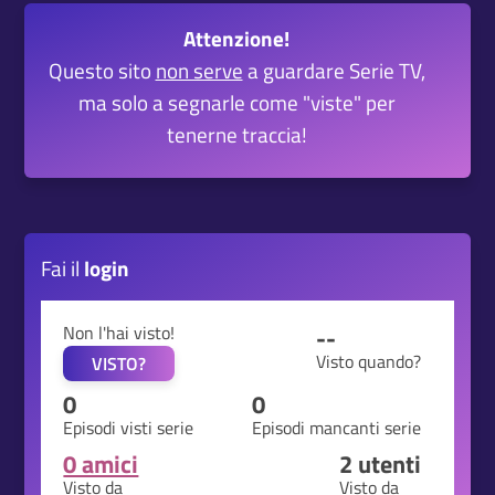
Attenzione!
Questo sito
non serve
a guardare Serie TV,
ma solo a segnarle come "viste" per
tenerne traccia!
Fai il
login
Non l'hai visto!
--
Visto quando?
VISTO?
0
0
Episodi visti serie
Episodi mancanti serie
0 amici
2
utenti
Visto da
Visto da