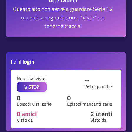
Attenzione!
Questo sito
non serve
a guardare Serie TV,
ma solo a segnarle come "viste" per
tenerne traccia!
Fai il
login
Non l'hai visto!
--
Visto quando?
VISTO?
0
0
Episodi visti serie
Episodi mancanti serie
0 amici
2
utenti
Visto da
Visto da