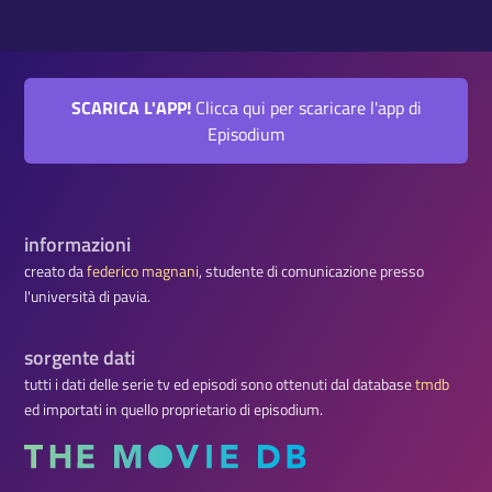
SCARICA L'APP!
Clicca qui per scaricare l'app di
Episodium
informazioni
creato da
federico magnani
, studente di comunicazione presso
l'università di pavia.
sorgente dati
tutti i dati delle serie tv ed episodi sono ottenuti dal database
tmdb
ed importati in quello proprietario di episodium.