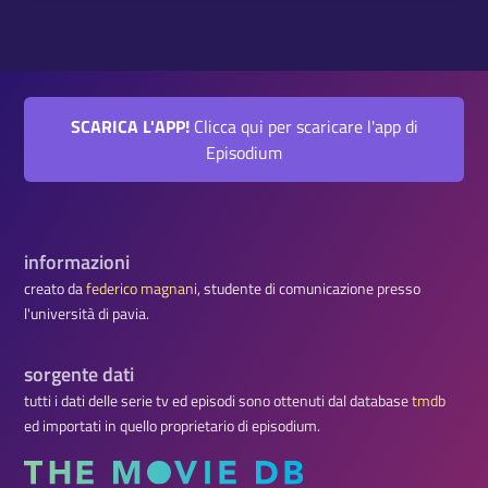
SCARICA L'APP!
Clicca qui per scaricare l'app di
Episodium
informazioni
creato da
federico magnani
, studente di comunicazione presso
l'università di pavia.
sorgente dati
tutti i dati delle serie tv ed episodi sono ottenuti dal database
tmdb
ed importati in quello proprietario di episodium.