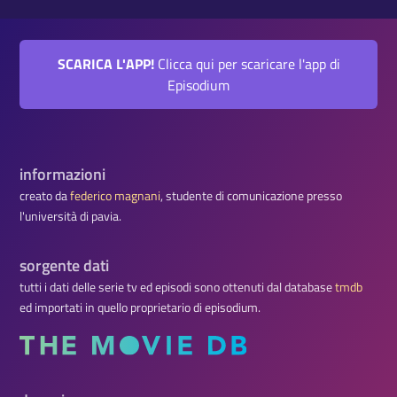
SCARICA L'APP!
Clicca qui per scaricare l'app di
Episodium
informazioni
creato da
federico magnani
, studente di comunicazione presso
l'università di pavia.
sorgente dati
tutti i dati delle serie tv ed episodi sono ottenuti dal database
tmdb
ed importati in quello proprietario di episodium.