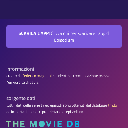
SCARICA L'APP!
Clicca qui per scaricare l'app di
Episodium
informazioni
creato da
federico magnani
, studente di comunicazione presso
l'università di pavia.
sorgente dati
tutti i dati delle serie tv ed episodi sono ottenuti dal database
tmdb
ed importati in quello proprietario di episodium.