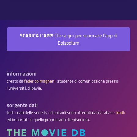
SCARICA L'APP!
Clicca qui per scaricare l'app di
Episodium
informazioni
creato da
federico magnani
, studente di comunicazione presso
l'università di pavia.
sorgente dati
tutti i dati delle serie tv ed episodi sono ottenuti dal database
tmdb
ed importati in quello proprietario di episodium.