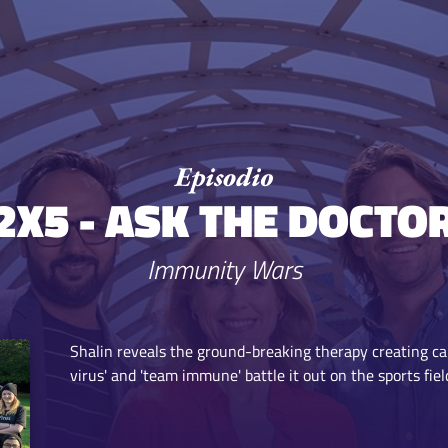
2X5 - ASK THE DOCTO
Immunity Wars
Shalin reveals the ground-breaking therapy creating canc
virus' and 'team immune' battle it out on the sports fiel