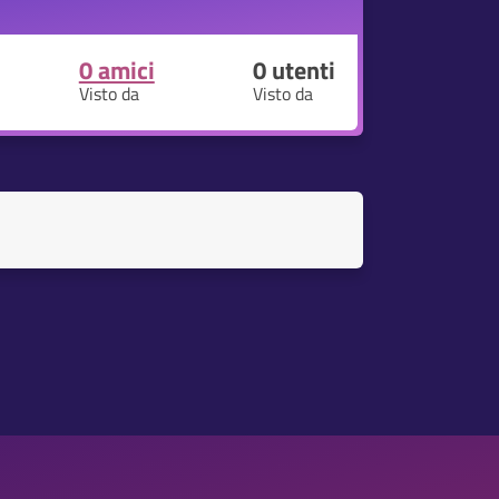
0 amici
0
utenti
Visto da
Visto da