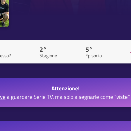
2°
5°
esso?
Stagione
Episodio
Attenzione!
rve
a guardare Serie TV, ma solo a segnarle come "viste" 