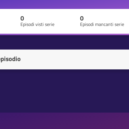
0
0
Episodi visti serie
Episodi mancanti serie
episodio