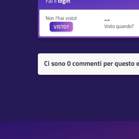
Fai il
login
Non l'hai visto!
--
Visto quando?
VISTO?
Ci sono
0 commenti per questo 