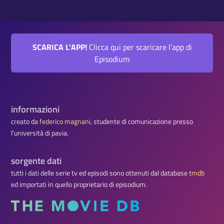
SCARICA L'APP!
Clicca qui per scaricare l'app di
Episodium
informazioni
creato da
federico magnani
, studente di comunicazione presso
l'università di pavia.
sorgente dati
tutti i dati delle serie tv ed episodi sono ottenuti dal database
tmdb
ed importati in quello proprietario di episodium.