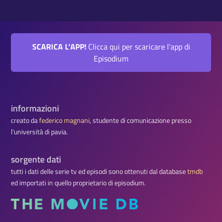
SCARICA L'APP!
Clicca qui per scaricare l'app di
Episodium
informazioni
creato da
federico magnani
, studente di comunicazione presso
l'università di pavia.
sorgente dati
tutti i dati delle serie tv ed episodi sono ottenuti dal database
tmdb
ed importati in quello proprietario di episodium.