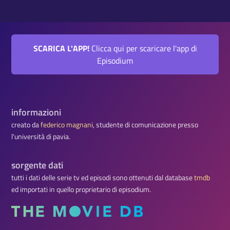
SCARICA L'APP!
Clicca qui per scaricare l'app di
Episodium
informazioni
creato da
federico magnani
, studente di comunicazione presso
l'università di pavia.
sorgente dati
tutti i dati delle serie tv ed episodi sono ottenuti dal database
tmdb
ed importati in quello proprietario di episodium.