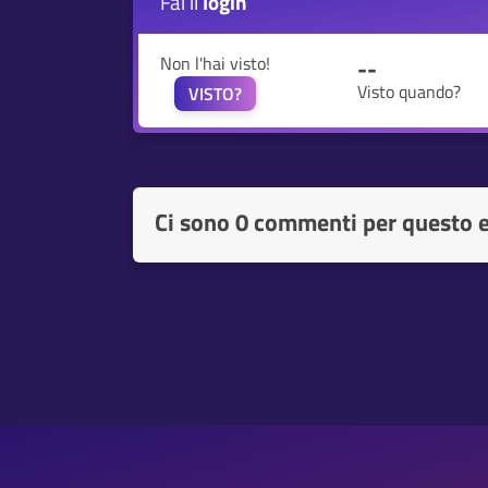
Fai il
login
Non l'hai visto!
--
Visto quando?
VISTO?
Ci sono
0 commenti per questo 