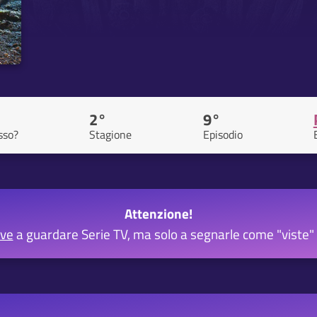
2°
9°
sso?
Stagione
Episodio
Attenzione!
rve
a guardare Serie TV, ma solo a segnarle come "viste" 