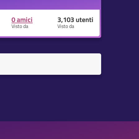
0 amici
3,103
utenti
Visto da
Visto da