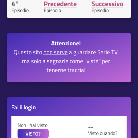
4°
Precedente
Successivo
Episodio
Episodio
Episodio
Attenzione!
Questo sito
non serve
a guardare Serie TV,
ma solo a segnarle come "viste" per
tenerne traccia!
Fai il
login
Non l'hai visto!
--
Visto quando?
VISTO?