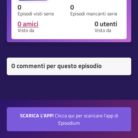
0
0
Episodi visti serie
Episodi mancanti serie
0 amici
0
utenti
Visto da
Visto da
0 commenti per questo episodio
SCARICA L'APP!
Clicca qui per scaricare l'app di
Episodium