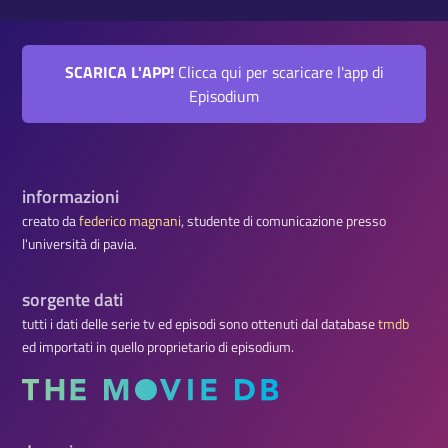
SCARICA L'APP!
Clicca qui per scaricare l'app di
Episodium
informazioni
creato da
federico magnani
, studente di comunicazione presso
l'università di pavia.
sorgente dati
tutti i dati delle serie tv ed episodi sono ottenuti dal database
tmdb
ed importati in quello proprietario di episodium.