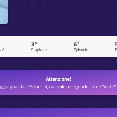
3°
6°
so?
Stagione
Episodio
E
Attenzione!
rve
a guardare Serie TV, ma solo a segnarle come "viste" 