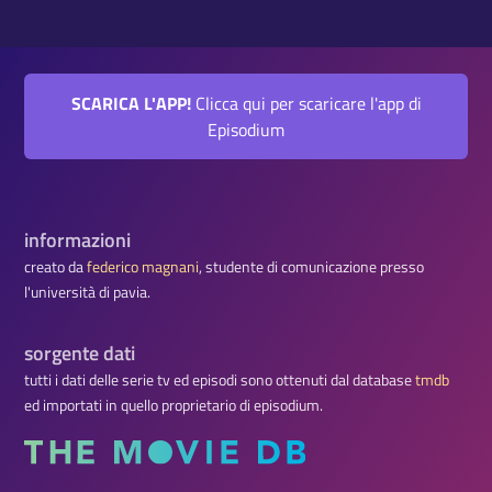
SCARICA L'APP!
Clicca qui per scaricare l'app di
Episodium
informazioni
creato da
federico magnani
, studente di comunicazione presso
l'università di pavia.
sorgente dati
tutti i dati delle serie tv ed episodi sono ottenuti dal database
tmdb
ed importati in quello proprietario di episodium.