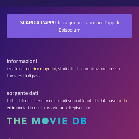
SCARICA L'APP!
Clicca qui per scaricare l'app di
Episodium
informazioni
creato da
federico magnani
, studente di comunicazione presso
l'università di pavia.
sorgente dati
tutti i dati delle serie tv ed episodi sono ottenuti dal database
tmdb
ed importati in quello proprietario di episodium.