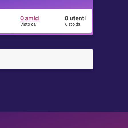
0 amici
0
utenti
Visto da
Visto da