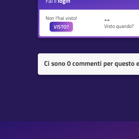
Fai il
login
Non l'hai visto!
--
Visto quando?
VISTO?
Ci sono
0 commenti per questo 