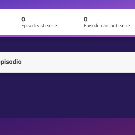
0
0
Episodi visti serie
Episodi mancanti serie
episodio