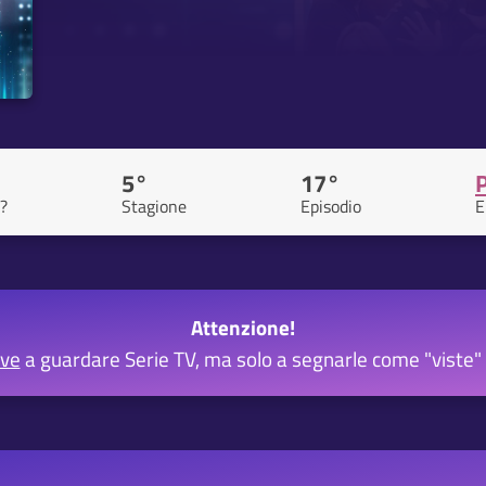
5°
17°
?
Stagione
Episodio
E
Attenzione!
rve
a guardare Serie TV, ma solo a segnarle come "viste" 