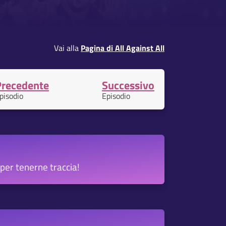
Vai alla
Pagina di All Against All
Precedente
Successivo
pisodio
Episodio
per tenerne traccia!