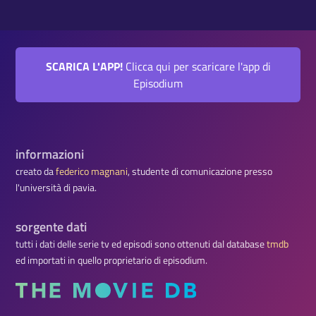
SCARICA L'APP!
Clicca qui per scaricare l'app di
Episodium
informazioni
creato da
federico magnani
, studente di comunicazione presso
l'università di pavia.
sorgente dati
tutti i dati delle serie tv ed episodi sono ottenuti dal database
tmdb
ed importati in quello proprietario di episodium.