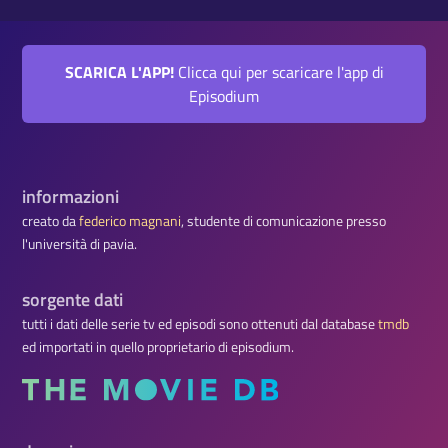
SCARICA L'APP!
Clicca qui per scaricare l'app di
Episodium
informazioni
creato da
federico magnani
, studente di comunicazione presso
l'università di pavia.
sorgente dati
tutti i dati delle serie tv ed episodi sono ottenuti dal database
tmdb
ed importati in quello proprietario di episodium.