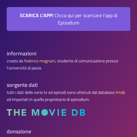
SCARICA L'APP!
Clicca qui per scaricare l'app di
Episodium
informazioni
creato da
federico magnani
, studente di comunicazione presso
l'università di pavia.
sorgente dati
tutti i dati delle serie tv ed episodi sono ottenuti dal database
tmdb
ed importati in quello proprietario di episodium.
donazione