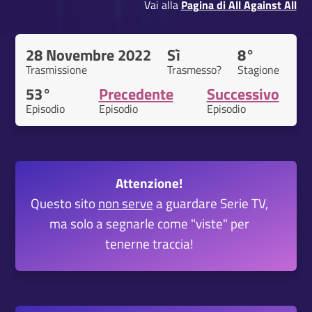
Vai alla
Pagina di All Against All
28 Novembre 2022
Sì
8°
Trasmissione
Trasmesso?
Stagione
53°
Precedente
Successivo
Episodio
Episodio
Episodio
Attenzione!
Questo sito
non serve
a guardare Serie TV,
ma solo a segnarle come "viste" per
tenerne traccia!