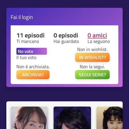
Fai il
login
11 episodi
0 episodi
0 amici
Ti mancano
Hai guardato
La seguono
Non in wishlist.
Il tuo voto
IN WISHLIST?
Non è archiviata.
Non la segui.
ARCHIVIA?
SEGUI SERIE?