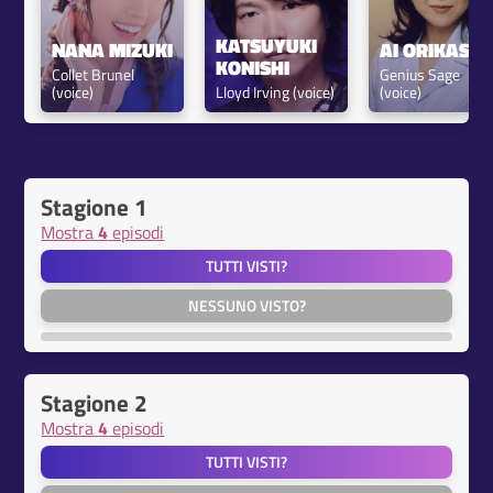
KATSUYUKI 
NANA MIZUKI
AI ORIKASA
KONISHI
Collet Brunel 
Genius Sage 
(voice)
Lloyd Irving (voice)
(voice)
Stagione 1
Mostra
4
episodi
TUTTI VISTI?
NESSUNO VISTO?
Stagione 2
Mostra
4
episodi
TUTTI VISTI?