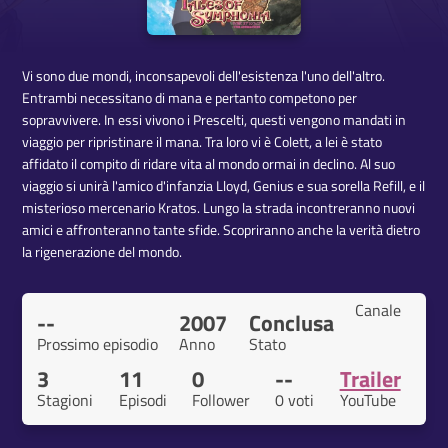
Vi sono due mondi, inconsapevoli dell'esistenza l'uno dell'altro.
Entrambi necessitano di mana e pertanto competono per
sopravvivere. In essi vivono i Prescelti, questi vengono mandati in
viaggio per ripristinare il mana. Tra loro vi è Colett, a lei è stato
affidato il compito di ridare vita al mondo ormai in declino. Al suo
viaggio si unirà l'amico d'infanzia Lloyd, Genius e sua sorella Refill, e il
misterioso mercenario Kratos. Lungo la strada incontreranno nuovi
amici e affronteranno tante sfide. Scopriranno anche la verità dietro
la rigenerazione del mondo.
Canale
--
2007
Conclusa
Prossimo episodio
Anno
Stato
3
11
0
--
Trailer
Stagioni
Episodi
Follower
0 voti
YouTube