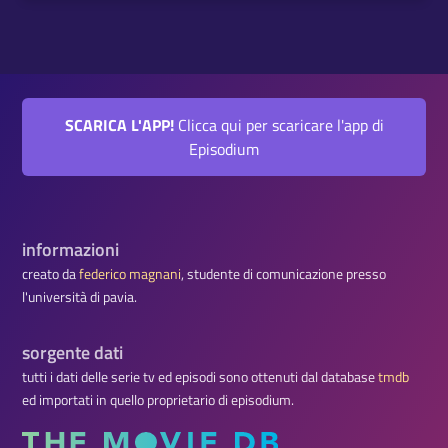
SCARICA L'APP!
Clicca qui per scaricare l'app di
Episodium
informazioni
creato da
federico magnani
, studente di comunicazione presso
l'università di pavia.
sorgente dati
tutti i dati delle serie tv ed episodi sono ottenuti dal database
tmdb
ed importati in quello proprietario di episodium.