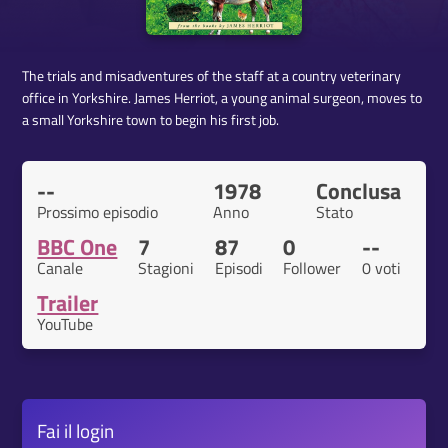
The trials and misadventures of the staff at a country veterinary
office in Yorkshire. James Herriot, a young animal surgeon, moves to
a small Yorkshire town to begin his first job.
--
1978
Conclusa
Prossimo episodio
Anno
Stato
BBC One
7
87
0
--
Canale
Stagioni
Episodi
Follower
0 voti
Trailer
YouTube
Fai il
login