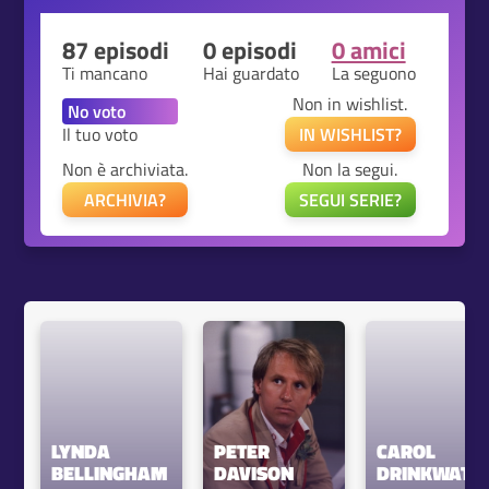
87 episodi
0 episodi
0 amici
Ti mancano
Hai guardato
La seguono
Non in wishlist.
Il tuo voto
IN WISHLIST?
Non è archiviata.
Non la segui.
ARCHIVIA?
SEGUI SERIE?
LYNDA 
PETER 
CAROL 
BELLINGHAM
DAVISON
DRINKWATE