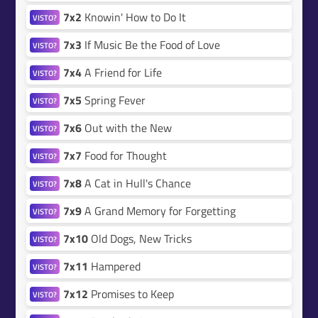
7x2
Knowin' How to Do It
VISTO?
7x3
If Music Be the Food of Love
VISTO?
7x4
A Friend for Life
VISTO?
7x5
Spring Fever
VISTO?
7x6
Out with the New
VISTO?
7x7
Food for Thought
VISTO?
7x8
A Cat in Hull's Chance
VISTO?
7x9
A Grand Memory for Forgetting
VISTO?
7x10
Old Dogs, New Tricks
VISTO?
7x11
Hampered
VISTO?
7x12
Promises to Keep
VISTO?