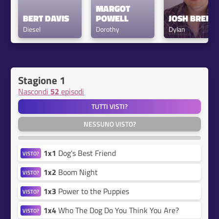
MARGOT 
BERT DAVIS
POWELL
JOSH BRENE
Diesel
Dorothy
Dylan
Stagione 1
Nascondi
52
episodi
TUTTI VISTI?
NESSUNO VISTO?
1x1
Dog's Best Friend
VISTO?
1x2
Boom Night
VISTO?
1x3
Power to the Puppies
VISTO?
1x4
Who The Dog Do You Think You Are?
VISTO?