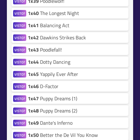
1x39
Poodlewolf!
VISTO?
1x40
The Longest Night
VISTO?
1x41
Balancing Act
VISTO?
1x42
Dawkins Strikes Back
VISTO?
1x43
Poodlefall!
VISTO?
1x44
Dotty Dancing
VISTO?
1x45
Yappily Ever After
VISTO?
1x46
D-Factor
VISTO?
1x47
Puppy Dreams (1)
VISTO?
1x48
Puppy Dreams (2)
VISTO?
1x49
Dante's Inferno
VISTO?
1x50
Better the De Vil You Know
VISTO?