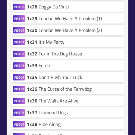
1x28
Doggy Da Vinci
VISTO?
1x29
London We Have A Problem (1)
VISTO?
1x30
London We Have A Problem (2)
VISTO?
1x31
It's My Party
VISTO?
1x32
Fox in the Dog House
VISTO?
1x33
Fetch
VISTO?
1x34
Don't Push Your Luck
VISTO?
1x35
The Curse of the Ferrydog
VISTO?
1x36
The Walls Are Alive
VISTO?
1x37
Diamond Dogs
VISTO?
1x38
Ride Along
VISTO?