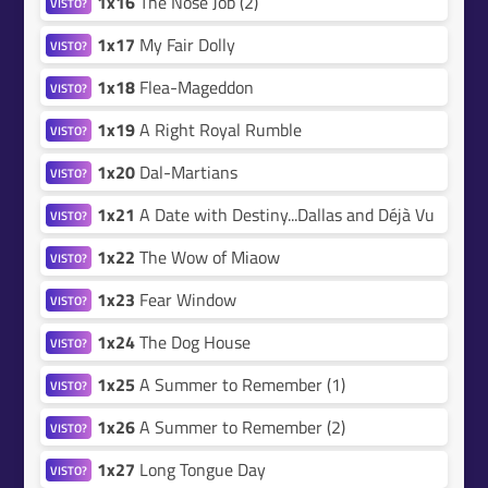
1x16
The Nose Job (2)
VISTO?
1x17
My Fair Dolly
VISTO?
1x18
Flea-Mageddon
VISTO?
1x19
A Right Royal Rumble
VISTO?
1x20
Dal-Martians
VISTO?
1x21
A Date with Destiny...Dallas and Déjà Vu
VISTO?
1x22
The Wow of Miaow
VISTO?
1x23
Fear Window
VISTO?
1x24
The Dog House
VISTO?
1x25
A Summer to Remember (1)
VISTO?
1x26
A Summer to Remember (2)
VISTO?
1x27
Long Tongue Day
VISTO?