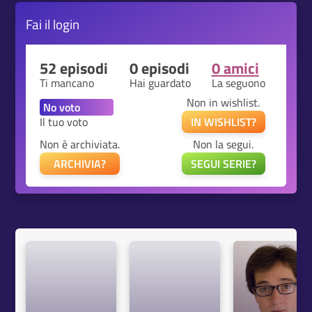
Fai il
login
52 episodi
0 episodi
0 amici
Ti mancano
Hai guardato
La seguono
Non in wishlist.
Il tuo voto
IN WISHLIST?
Non è archiviata.
Non la segui.
ARCHIVIA?
SEGUI SERIE?