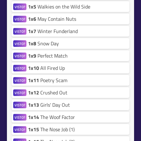
1x5
Walkies on the Wild Side
VISTO?
1x6
May Contain Nuts
VISTO?
1x7
Winter Funderland
VISTO?
1x8
Snow Day
VISTO?
1x9
Perfect Match
VISTO?
1x10
All Fired Up
VISTO?
1x11
Poetry Scam
VISTO?
1x12
Crushed Out
VISTO?
1x13
Girls' Day Out
VISTO?
1x14
The Woof Factor
VISTO?
1x15
The Nose Job (1)
VISTO?