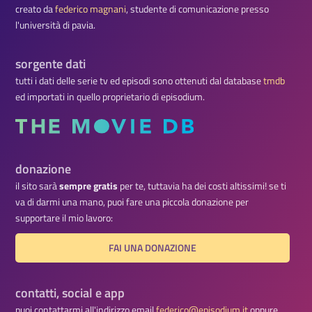
creato da
federico magnani
, studente di comunicazione presso
l'università di pavia.
sorgente dati
tutti i dati delle serie tv ed episodi sono ottenuti dal database
tmdb
ed importati in quello proprietario di episodium.
donazione
il sito sarà
sempre gratis
per te, tuttavia ha dei costi altissimi! se ti
va di darmi una mano, puoi fare una piccola donazione per
supportare il mio lavoro:
FAI UNA DONAZIONE
contatti, social e app
puoi contattarmi all'indirizzo email
federico@episodium.it
oppure