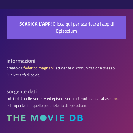
SCARICA L'APP!
Clicca qui per scaricare l'app di
Episodium
informazioni
creato da
federico magnani
, studente di comunicazione presso
l'università di pavia.
sorgente dati
tutti i dati delle serie tv ed episodi sono ottenuti dal database
tmdb
ed importati in quello proprietario di episodium.