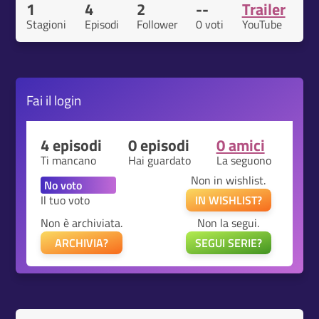
1
4
2
--
Trailer
Stagioni
Episodi
Follower
0 voti
YouTube
Fai il
login
4 episodi
0 episodi
0 amici
Ti mancano
Hai guardato
La seguono
Non in wishlist.
Il tuo voto
IN WISHLIST?
Non è archiviata.
Non la segui.
ARCHIVIA?
SEGUI SERIE?