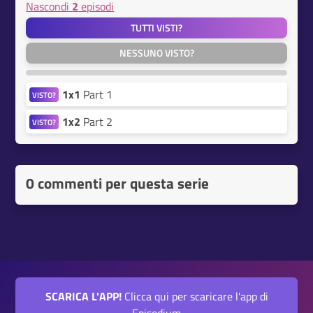
Nascondi
2
episodi
TUTTI VISTI?
NESSUNO VISTO?
1x1
Part 1
VISTO?
1x2
Part 2
VISTO?
0 commenti per questa serie
SCARICA L'APP!
Clicca qui per scaricare l'app di