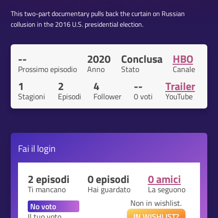
This two-part documentary pulls back the curtain on Russian
collusion in the 2016 U.S. presidential election.
--
2020
Conclusa
HBO
Prossimo episodio
Anno
Stato
Canale
1
2
4
--
Trailer
Stagioni
Episodi
Follower
0 voti
YouTube
Fai il
login
2 episodi
0 episodi
0 amici
Ti mancano
Hai guardato
La seguono
Non in wishlist.
Il tuo voto
IN WISHLIST?