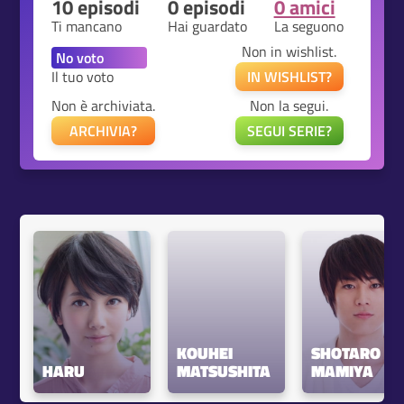
10 episodi
0 episodi
0 amici
Ti mancano
Hai guardato
La seguono
Non in wishlist.
Il tuo voto
IN WISHLIST?
Non è archiviata.
Non la segui.
ARCHIVIA?
SEGUI SERIE?
KOUHEI 
SHOTARO 
HARU
MATSUSHITA
MAMIYA