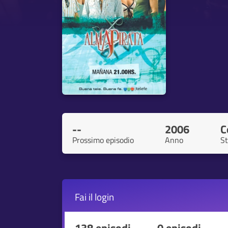
--
2006
C
Prossimo episodio
Anno
St
Fai il
login