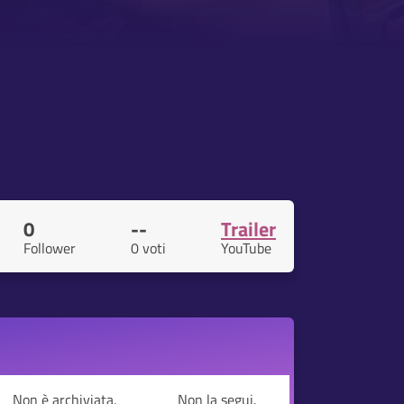
0
--
Trailer
Follower
0 voti
YouTube
Non è archiviata.
Non la segui.