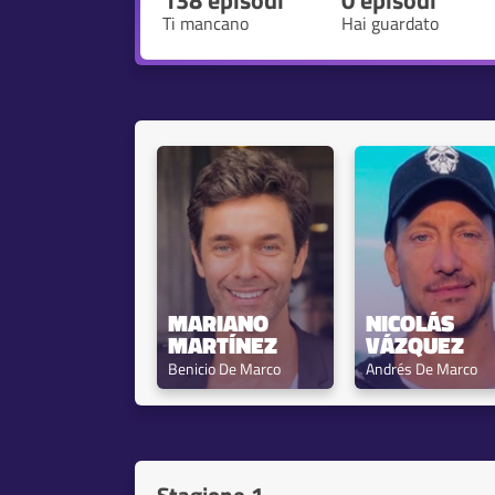
138 episodi
0 episodi
Ti mancano
Hai guardato
MARIANO 
NICOLÁS 
MARTÍNEZ
VÁZQUEZ
Benicio De Marco
Andrés De Marco