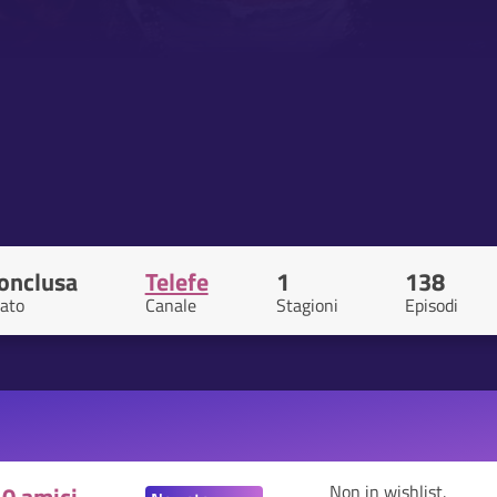
onclusa
Telefe
1
138
ato
Canale
Stagioni
Episodi
Non in wishlist.