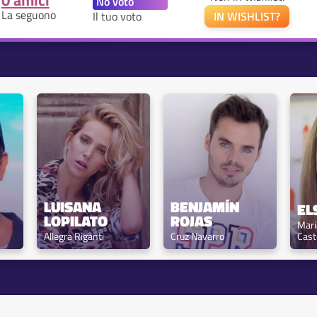
0 amici
La seguono
Il tuo voto
IN WISHLIST?
LUISANA 
BENJAMÍN 
EL
LOPILATO
ROJAS
Maria
Allegra Riganti
Cruz Navarro
Cast