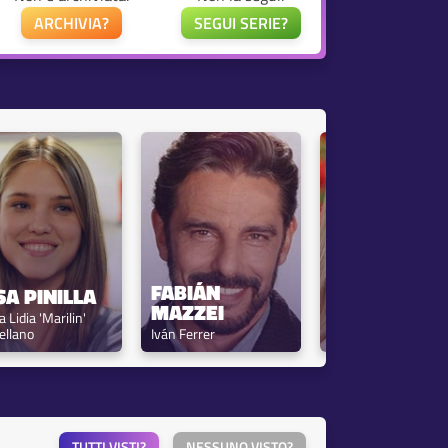
ARCHIVIA?
SEGUI SERIE?
FABIÁN 
ISABEL 
SA PINILLA
MAZZEI
MACEDO
 Lidia 'Marilin' 
ellano
Iván Ferrer
Clara Troglio / Rigan
TUTTI VISTI?
NESSUNO VISTO?