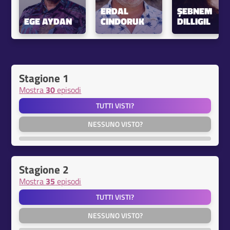
ERDAL 
ŞEBNEM 
EGE AYDAN
CINDORUK
DILLIGIL
Stagione 1
Mostra
30
episodi
TUTTI VISTI?
NESSUNO VISTO?
Stagione 2
Mostra
35
episodi
TUTTI VISTI?
NESSUNO VISTO?