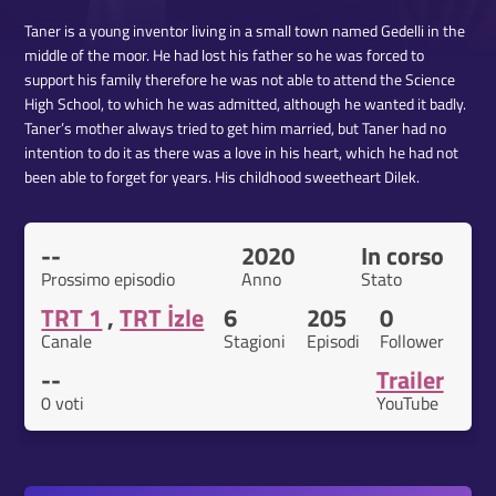
Taner is a young inventor living in a small town named Gedelli in the
middle of the moor. He had lost his father so he was forced to
support his family therefore he was not able to attend the Science
High School, to which he was admitted, although he wanted it badly.
Taner’s mother always tried to get him married, but Taner had no
intention to do it as there was a love in his heart, which he had not
been able to forget for years. His childhood sweetheart Dilek.
--
2020
In corso
Prossimo episodio
Anno
Stato
TRT 1
,
TRT İzle
6
205
0
Canale
Stagioni
Episodi
Follower
--
Trailer
0 voti
YouTube