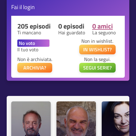
Fai il
login
205 episodi
0 episodi
0 amici
Ti mancano
Hai guardato
La seguono
Non in wishlist.
Il tuo voto
IN WISHLIST?
Non è archiviata.
Non la segui.
ARCHIVIA?
SEGUI SERIE?