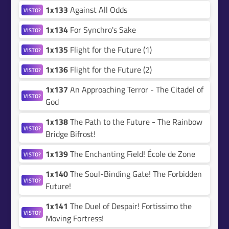
1x133
Against All Odds
VISTO?
1x134
For Synchro's Sake
VISTO?
1x135
Flight for the Future (1)
VISTO?
1x136
Flight for the Future (2)
VISTO?
1x137
An Approaching Terror - The Citadel of
VISTO?
God
1x138
The Path to the Future - The Rainbow
VISTO?
Bridge Bifrost!
1x139
The Enchanting Field! École de Zone
VISTO?
1x140
The Soul-Binding Gate! The Forbidden
VISTO?
Future!
1x141
The Duel of Despair! Fortissimo the
VISTO?
Moving Fortress!