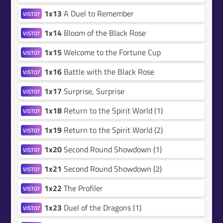
1x13
A Duel to Remember
VISTO?
1x14
Bloom of the Black Rose
VISTO?
1x15
Welcome to the Fortune Cup
VISTO?
1x16
Battle with the Black Rose
VISTO?
1x17
Surprise, Surprise
VISTO?
1x18
Return to the Spirit World (1)
VISTO?
1x19
Return to the Spirit World (2)
VISTO?
1x20
Second Round Showdown (1)
VISTO?
1x21
Second Round Showdown (2)
VISTO?
1x22
The Profiler
VISTO?
1x23
Duel of the Dragons (1)
VISTO?