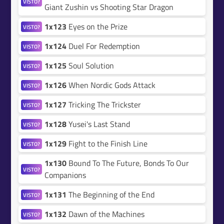
VISTO?
Giant Zushin vs Shooting Star Dragon
1x123
Eyes on the Prize
VISTO?
1x124
Duel For Redemption
VISTO?
1x125
Soul Solution
VISTO?
1x126
When Nordic Gods Attack
VISTO?
1x127
Tricking The Trickster
VISTO?
1x128
Yusei's Last Stand
VISTO?
1x129
Fight to the Finish Line
VISTO?
1x130
Bound To The Future, Bonds To Our
VISTO?
Companions
1x131
The Beginning of the End
VISTO?
1x132
Dawn of the Machines
VISTO?