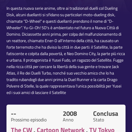
In questa nuova serie anime, oltre ai tradizionali duelli col Dueling
Disk, alcuni duellanti si sfidano su particolari moto-dueling disk,
chiamate "D-Wheel" e questi duellanti prendono il nome di "D-
Wheeler". Yu-Gi-Oh! 5D's è ambientato nel futuro a Nuova Città di
Domino. Diciassette anni prima, per colpa del malfunzionamento di
un reattore, chiamato Ener-D all'interno della città, ha causato un
forte terremoto che ha diviso la città in due parti: il Satellite, la parte
fatiscente e colpita dalla povertà, e Neo Domino City, la parte più ricca
e urbana. Il protagonista è Yusei Fudo, un ragazzo del Satellite. Fugge
nella ricca città per cercare la libertà della sua gente e trovare Jack
Atlas, il Re dei Duelli Turbo, nonché suo vecchio amico che lo ha
tradito rubandogli due anni prima la Duel Runner e la carta Drago
Polvere di Stelle, la quale rappresentava l'unica possibilità per Yusei
ed i suoi amici di lasciare il Satellite
--
2008
Conclusa
Prossimo episodio
Anno
Stato
The CW
,
Cartoon Network
,
TV Tokyo