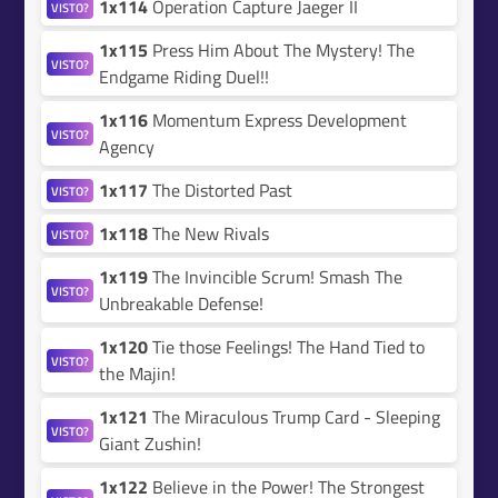
1x114
Operation Capture Jaeger II
VISTO?
1x115
Press Him About The Mystery! The
VISTO?
Endgame Riding Duel!!
1x116
Momentum Express Development
VISTO?
Agency
1x117
The Distorted Past
VISTO?
1x118
The New Rivals
VISTO?
1x119
The Invincible Scrum! Smash The
VISTO?
Unbreakable Defense!
1x120
Tie those Feelings! The Hand Tied to
VISTO?
the Majin!
1x121
The Miraculous Trump Card - Sleeping
VISTO?
Giant Zushin!
1x122
Believe in the Power! The Strongest