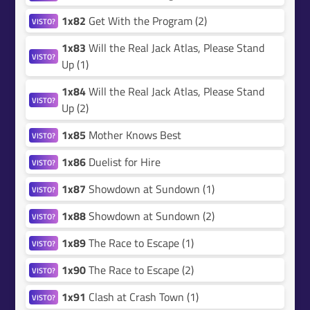
1x82
Get With the Program (2)
VISTO?
1x83
Will the Real Jack Atlas, Please Stand
VISTO?
Up (1)
1x84
Will the Real Jack Atlas, Please Stand
VISTO?
Up (2)
1x85
Mother Knows Best
VISTO?
1x86
Duelist for Hire
VISTO?
1x87
Showdown at Sundown (1)
VISTO?
1x88
Showdown at Sundown (2)
VISTO?
1x89
The Race to Escape (1)
VISTO?
1x90
The Race to Escape (2)
VISTO?
1x91
Clash at Crash Town (1)
VISTO?