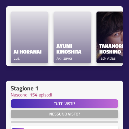
AYUMI 
TAKANORI 
AI HORANAI
KINOSHITA
HOSHINO
Lua
Aki Izayoi
Jack Atlas
Stagione 1
Nascondi
154
episodi
TUTTI VISTI?
NESSUNO VISTO?