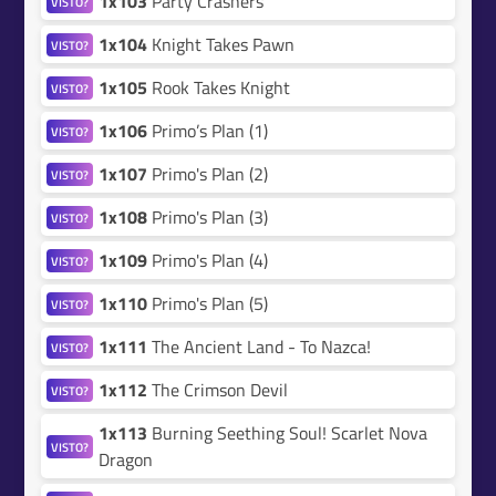
1x103
Party Crashers
VISTO?
1x104
Knight Takes Pawn
VISTO?
1x105
Rook Takes Knight
VISTO?
1x106
Primo’s Plan (1)
VISTO?
1x107
Primo's Plan (2)
VISTO?
1x108
Primo's Plan (3)
VISTO?
1x109
Primo's Plan (4)
VISTO?
1x110
Primo's Plan (5)
VISTO?
1x111
The Ancient Land - To Nazca!
VISTO?
1x112
The Crimson Devil
VISTO?
1x113
Burning Seething Soul! Scarlet Nova
VISTO?
Dragon