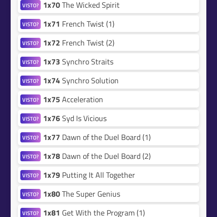
1x70
The Wicked Spirit
VISTO?
1x71
French Twist (1)
VISTO?
1x72
French Twist (2)
VISTO?
1x73
Synchro Straits
VISTO?
1x74
Synchro Solution
VISTO?
1x75
Acceleration
VISTO?
1x76
Syd Is Vicious
VISTO?
1x77
Dawn of the Duel Board (1)
VISTO?
1x78
Dawn of the Duel Board (2)
VISTO?
1x79
Putting It All Together
VISTO?
1x80
The Super Genius
VISTO?
1x81
Get With the Program (1)
VISTO?