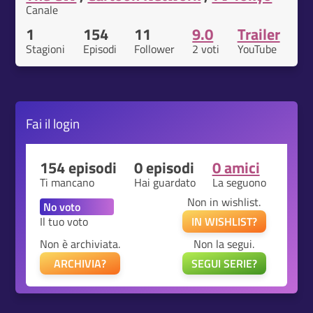
Canale
1
154
11
9.0
Trailer
Stagioni
Episodi
Follower
2 voti
YouTube
Fai il
login
154 episodi
0 episodi
0 amici
Ti mancano
Hai guardato
La seguono
Non in wishlist.
Il tuo voto
IN WISHLIST?
Non è archiviata.
Non la segui.
ARCHIVIA?
SEGUI SERIE?