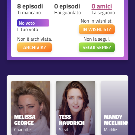
8 episodi
0 episodi
0 amici
Ti mancano
Hai guardato
La seguono
Non in wishlist.
Il tuo voto
IN WISHLIST?
Non è archiviata.
Non la segui.
ARCHIVIA?
SEGUI SERIE?
MELISSA 
TESS 
MANDY 
GEORGE
HAUBRICH
MCELHINNE
Charlotte
Sarah
Maddie