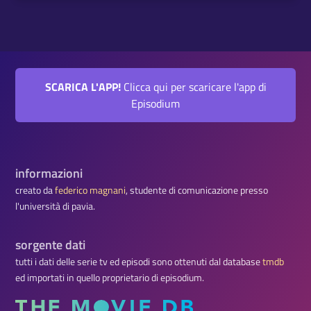
SCARICA L'APP!
Clicca qui per scaricare l'app di
Episodium
informazioni
creato da
federico magnani
, studente di comunicazione presso
l'università di pavia.
sorgente dati
tutti i dati delle serie tv ed episodi sono ottenuti dal database
tmdb
ed importati in quello proprietario di episodium.