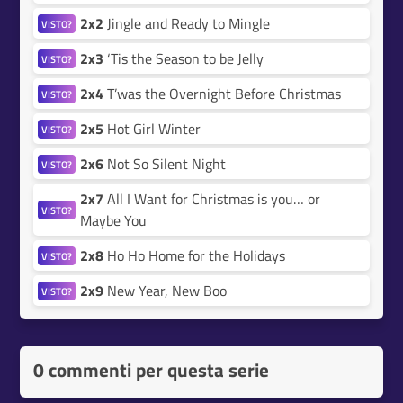
2x2
Jingle and Ready to Mingle
VISTO?
2x3
‘Tis the Season to be Jelly
VISTO?
2x4
T’was the Overnight Before Christmas
VISTO?
2x5
Hot Girl Winter
VISTO?
2x6
Not So Silent Night
VISTO?
2x7
All I Want for Christmas is you… or
VISTO?
Maybe You
2x8
Ho Ho Home for the Holidays
VISTO?
2x9
New Year, New Boo
VISTO?
0 commenti per questa serie