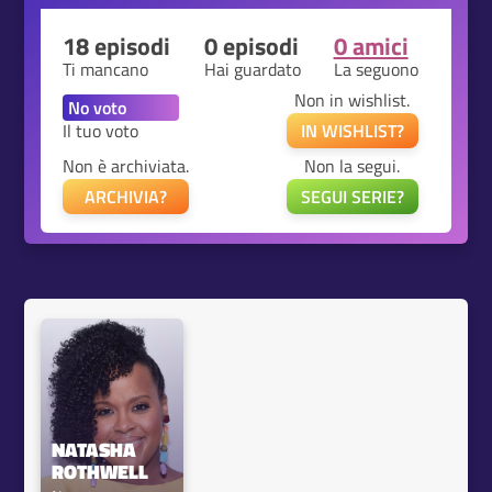
18 episodi
0 episodi
0 amici
Ti mancano
Hai guardato
La seguono
Non in wishlist.
Il tuo voto
IN WISHLIST?
Non è archiviata.
Non la segui.
ARCHIVIA?
SEGUI SERIE?
NATASHA 
ROTHWELL